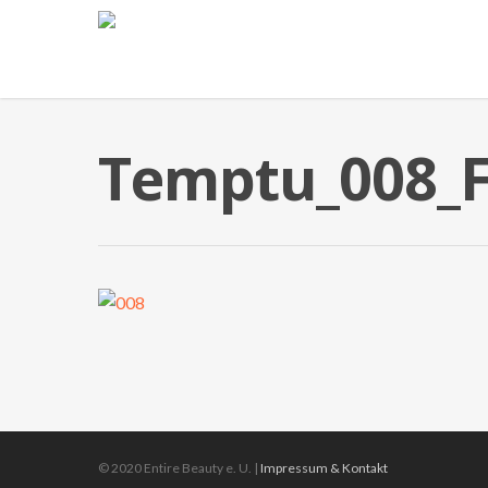
Temptu_008_
© 2020 Entire Beauty e. U. |
Impressum & Kontakt