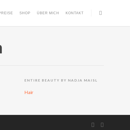
PREISE
SHOP
ÜBER MICH
KONTAKT
h
ENTIRE BEAUTY BY NADJA MAISL
Hair