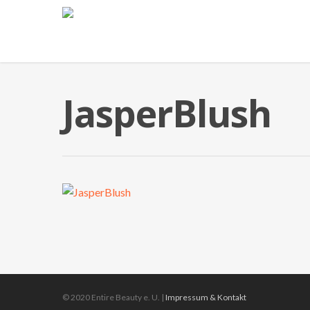
JasperBlush
© 2020 Entire Beauty e. U. |
Impressum & Kontakt