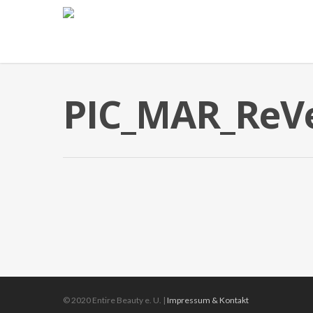
PIC_MAR_ReV
© 2020 Entire Beauty e. U. |
Impressum & Kontakt